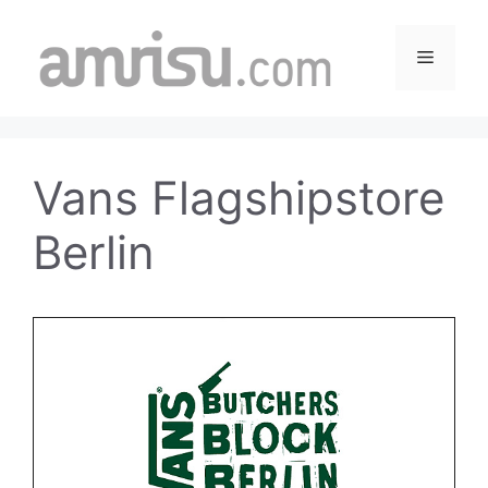
Skip
to
Menu
content
Vans Flagshipstore
Berlin