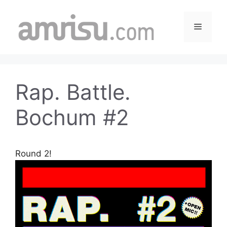
Skip
to
Menu
content
Rap. Battle.
Bochum #2
Round 2!