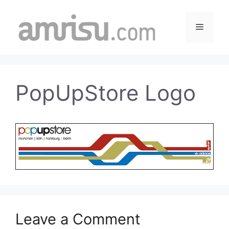
Skip
to
Menu
content
PopUpStore Logo
Leave a Comment